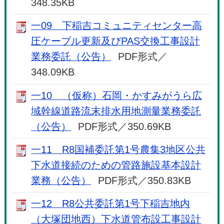
348.35KB
一09 下稲吉コミュニティセンター高
圧ケーブル更新及びPAS交換工事設計
業務委託（公告）
PDF形式／
348.09KB
一10 （仮称）石岡・かすみがうら広
域幹線道路流末排水用地測量業務委託
（公告）
PDF形式／350.69KB
一11 R8国補委託第1号農集3地区公共
下水道接続のための管路施設基本設計
業務（公告）
PDF形式／350.83KB
一12 R8公共委託第1号下稲吉地内
（大塚団地西）下水道管布設工事設計