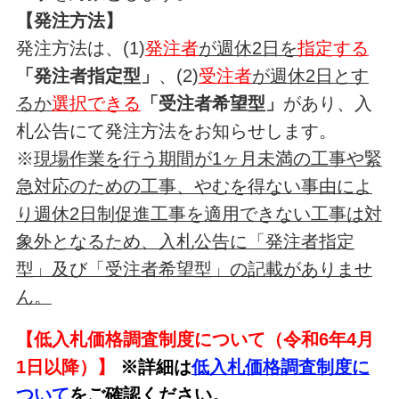
【発注方法】
発注方法は、(1)
発注者
が週休2日を
指定する
「発注者指定型」
、(2)
受注者
が週休2日とす
るか
選択できる
「受注者希望型」
があり、入
札公告にて発注方法をお知らせします。
※
現場作業を行う期間が1ヶ月未満の工事や緊
急対応のための工事、やむを得ない事由によ
り週休2日制促進工事を適用できない工事は対
象外となるため、入札公告に「発注者指定
型」及び「受注者希望型」の記載がありませ
ん。
【低入札価格調査制度について（令和6年4月
1日以降）】
※詳細は
低入札価格調査制度に
ついて
をご確認ください。