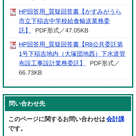
HP回答用_質疑回答書【かすみがうら
市立下稲吉中学校給食輸送業務委
託】
PDF形式／47.05KB
HP回答用_質疑回答書【R8公共委託第
1号下稲吉地内（大塚団地西）下水道管
布設工事設計業務委託】
PDF形式／
66.73KB
問い合わせ先
このページに関するお問い合わせは
会計課
です。