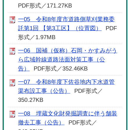
PDF形式／171.27KB
一05 令和8年度市道路側草刈業務委
託第1回 【第3工区】（位置図）
PDF
形式／1.97MB
一06 国補（仮称）石岡・かすみがう
ら広域幹線道路法面対策工事（公
告）
PDF形式／352.46KB
一07 令和8年度下佐谷地内下水道管
渠布設工事（公告）
PDF形式／
350.27KB
一08 埋蔵文化財発掘調査に伴う舗装
撤去工事（公告）
PDF形式／