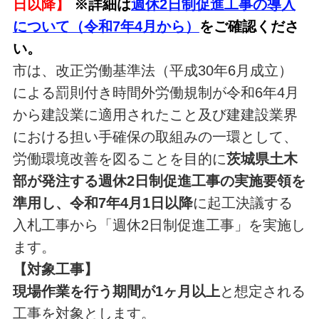
日以降】
※詳細は
週休2日制促進工事の導入
について（令和7年4月から）
をご確認くださ
い。
市は、改正労働基準法（平成30年6月成立）
による罰則付き時間外労働規制が令和6年4月
から建設業に適用されたこと及び建建設業界
における担い手確保の取組みの一環として、
労働環境改善を図ることを目的に
茨城県土木
部が発注する週休2日制促進工事の実施要領を
準用し、令和7年4月1日以降
に起工決議する
入札工事から「週休2日制促進工事」を実施し
ます。
【対象工事】
現場作業を行う期間が1ヶ月以上
と想定される
工事を対象とします。