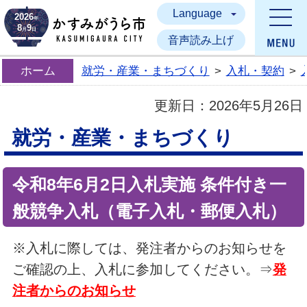
Language
かすみがうら市
2026
年
8
9
月
日
音声読み上げ
ホーム
就労・産業・まちづくり
>
入札・契約
>
更新日：
2026年5月26日
就労・産業・まちづくり
令和8年6月2日入札実施 条件付き一
般競争入札（電子入札・郵便入札）
※入札に際しては、発注者からのお知らせを
ご確認の上、入札に参加してください。⇒
発
注者からのお知らせ