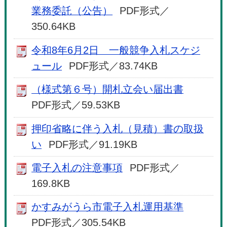
業務委託（公告）
PDF形式／
350.64KB
令和8年6月2日 一般競争入札スケジ
ュール
PDF形式／83.74KB
（様式第６号）開札立会い届出書
PDF形式／59.53KB
押印省略に伴う入札（見積）書の取扱
い
PDF形式／91.19KB
電子入札の注意事項
PDF形式／
169.8KB
かすみがうら市電子入札運用基準
PDF形式／305.54KB