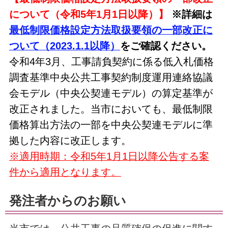
について（
令和5年
1月1日以降）】
※詳細は
最低制限価格設定方法取扱要領の一部改正に
ついて（2023.1.1以降）
をご確認ください。
令和4年3月、工事請負契約に係る低入札価格
調査基準中央公共工事契約制度運用連絡協議
会モデル（中央公契連モデル）の算定基準が
改正されました。当市においても、最低制限
価格算出方法の一部を中央公契連モデルに準
拠した内容に改正します。
※適用時期：令和5年1月1日以降公告する案
件から適用となります。
発注者からのお願い