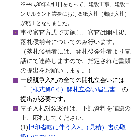
※平成30年4月1日をもって、建設工事、建設コ
ンサルタント業務における紙入札（郵便入札）
が廃止となりました。
事後審査方式で実施し、審査は開札後、
落札候補者についてのみ行います。
（落札候補者には、開札後発注者より電
話にて連絡しますので、指定された書類
の提出をお願いします。）
一般競争入札の全ての開札立会いには
「
（様式第6号）開札立会い届出書
」の
提出が必要です。
電子入札対象案件は、下記資料を確認の
上、応札してください。
(1)
押印省略に伴う入札（見積）書の取
扱いについて