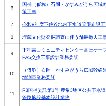
国補（仮称）石岡・かすみがうら広域
6
策工事
7
令和8年度下佐谷地内下水道管渠布設工
8
埋蔵文化財発掘調査に伴う舗装撤去工
下稲吉コミュニティセンター高圧ケー
9
PAS交換工事設計業務委託
（仮称）石岡・かすみがうら広域幹線
10
地測量業務委託
R8国補委託第1号 農集3地区公共下水
11
管路施設基本設計業務