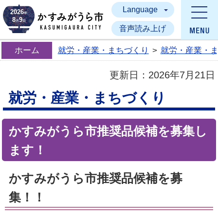
Language
かすみがうら市
2026
年
8
9
月
日
音声読み上げ
ホーム
就労・産業・まちづくり
>
就労・産業・
更新日：
2026年7月21日
就労・産業・まちづくり
かすみがうら市推奨品候補を募集し
ます！
かすみがうら市推奨品候補を募
集！！