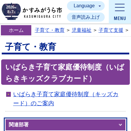
Language
かすみがうら市
2026
年
8
7
月
日
音声読み上げ
ホーム
子育て・教育
>
児童福祉
>
子育て支援
>
子育て・教育
いばらき子育て家庭優待制度（いば
らきキッズクラブカード）
いばらき子育て家庭優待制度（キッズカ
ード）のご案内
関連部署