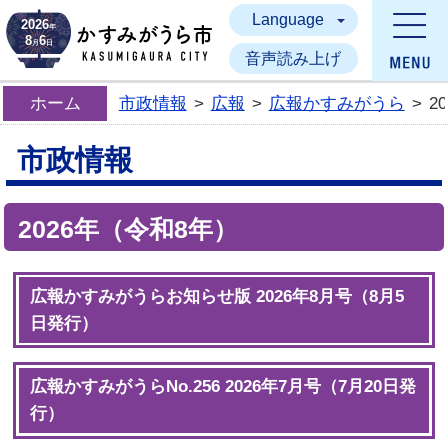
Language
かすみがうら市
2026
年
8
6
月
日
音声読み上げ
ホーム
市政情報
>
広報
>
広報かすみがうら
>
2
市政情報
2026年（令和8年）
広報かすみがうらお知らせ版 2026年8月号（8月5
日発行）
広報かすみがうらNo.256 2026年7月号（7月20日発
行）