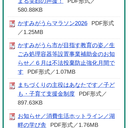
まる笑顔の声援！
PDF形式／
580.88KB
かすみがうらマラソン2026
PDF形式
／1.25MB
かすみがうら市が目指す教育の姿／生
ごみ処理容器等設置事業補助金のお知
らせ／６月は不法投棄防止強化月間で
す
PDF形式／1.07MB
まちづくりの主役はあなたです／子ど
も・子育て支援金制度
PDF形式／
897.63KB
お知らせ／消費生活ホットライン／湖
畔の学び舎
PDF形式／1.76MB