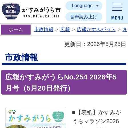
Language
かすみがうら市
2026
年
8
10
月
日
音声読み上げ
ホーム
市政情報
>
広報
>
広報かすみがうら
>
2
更新日：
2026年5月25日
市政情報
広報かすみがうらNo.254 2026年5
月号（5月20日発行）
■【表紙】かすみが
うらマラソン2026