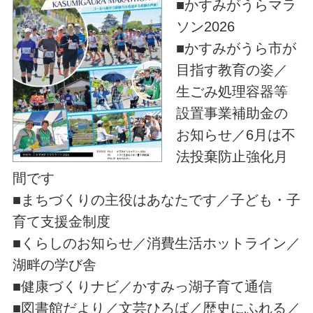
■かすみがうらマラ
ソン2026
■かすみがうら市が
目指す教育の姿／
生ごみ処理容器等
設置事業補助金の
お知らせ／6月は不
法投棄防止強化月
間です
■まちづくりの主役はあなたです／子ども・子
育て支援金制度
■くらしのお知らせ／消費生活ホットライン／
湖畔の学び舎
■健康づくりナビ／かすみっ湖子育て通信
■図書館だより／文芸ひろば／歴史にふれる／