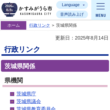
Language
かすみがうら市
2026
年
8
9
月
日
音声読み上げ
ホーム
行政リンク
>
茨城県関係
更新日：
2025年8月14日
行政リンク
茨城県関係
県機関
茨城県庁
茨城県議会
茨城県教育委員会