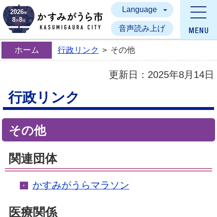
Language
かすみがうら市
2026
年
8
8
月
日
音声読み上げ
ホーム
行政リンク
>
その他
更新日：
2025年8月14日
行政リンク
その他
関連団体
かすみがうらマラソン
医療関係