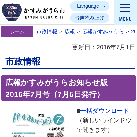
Language
かすみがうら市
2026
年
8
7
月
日
音声読み上げ
ホーム
市政情報
>
広報
>
広報かすみがうら
>
2
更新日：
2016年7月1日
市政情報
広報かすみがうらお知らせ版
2016年7月号（7月5日発行）
■
一括ダウンロード
（新しいウインドウ
で開きます）