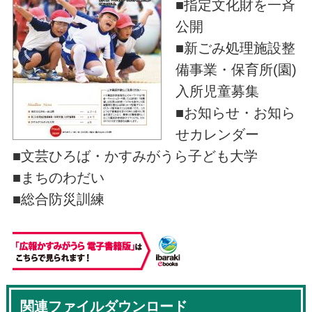
■指定文化財を一斉
公開
■新ごみ処理施設整
備事業・保育所(園)
入所児童募集
■お知らせ・お知ら
せカレンダー
■文芸ひろば・かすみがうら子ども大学
■まちのわだい
■総合防災訓練
関連ファイルダウンロード