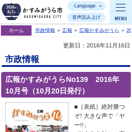
Language
かすみがうら市
2026
年
8
7
月
日
音声読み上げ
ホーム
市政情報
>
広報
>
広報かすみがうら
>
2
更新日：
2016年11月16日
市政情報
広報かすみがうらNo139 2016年
10月号（10月20日発行）
■［表紙］絶対勝つ
ぞ! 大きな声で「ヤ
ー!!」