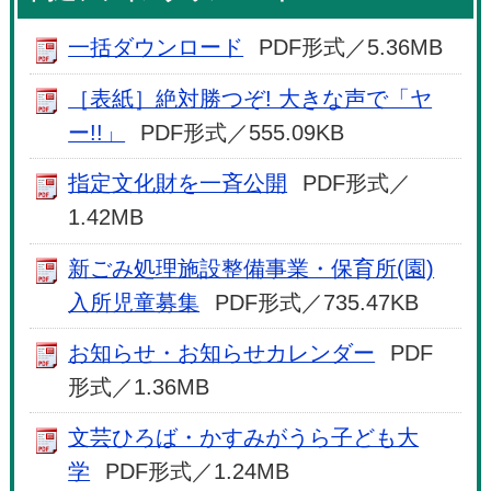
一括ダウンロード
PDF形式／5.36MB
［表紙］絶対勝つぞ! 大きな声で「ヤ
ー!!」
PDF形式／555.09KB
指定文化財を一斉公開
PDF形式／
1.42MB
新ごみ処理施設整備事業・保育所(園)
入所児童募集
PDF形式／735.47KB
お知らせ・お知らせカレンダー
PDF
形式／1.36MB
文芸ひろば・かすみがうら子ども大
学
PDF形式／1.24MB