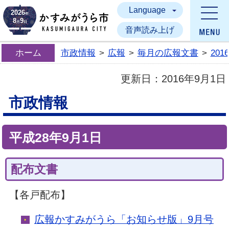
Language
かすみがうら市
2026
年
8
9
月
日
音声読み上げ
ホーム
市政情報
>
広報
>
毎月の広報文書
>
20
更新日：
2016年9月1日
市政情報
平成28年9月1日
配布文書
【各戸配布】
広報かすみがうら「お知らせ版」9月号