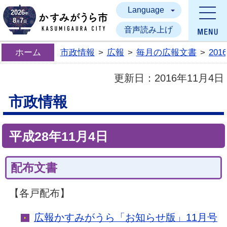
Language
かすみがうら市
2026
年
8
7
月
日
音声読み上げ
ホーム
市政情報
>
広報
>
毎月の広報文書
>
20
更新日：
2016年11月4日
市政情報
平成28年11月4日
配布文書
【各戸配布】
広報かすみがうら「お知らせ版」11月号