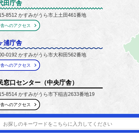
がうら市
代田庁舎
15-8512 かすみがうら市上土田461番地
庁舎へのアクセス
ヶ浦庁舎
00-0192 かすみがうら市大和田562番地
庁舎へのアクセス
民窓口センター（中央庁舎）
15-8514 かすみがうら市下稲吉2633番地19
庁舎へのアクセス
番号】0299-59-2111 / 029-897-1111
【開庁時間】8時30分
窓口延長】市民窓口センター（中央庁舎）のみ毎週木曜日 17時1