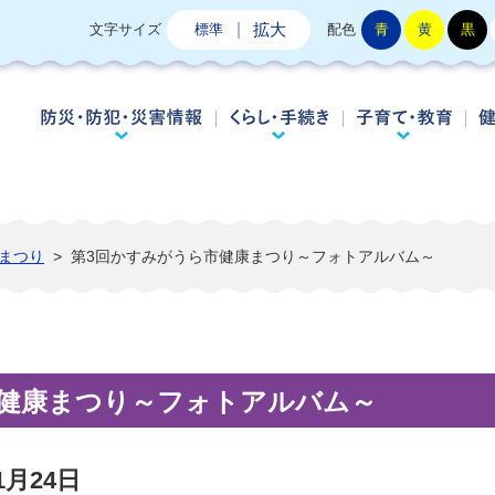
拡大
文字サイズ
標準
配色
青
黄
黒
防災・防犯・災害情報
くらし・手続き
子
まつり
>
第3回かすみがうら市健康まつり～フォトアルバム～
市健康まつり～フォトアルバム～
1月24日