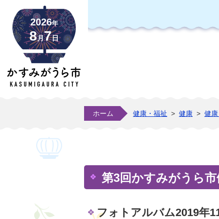
2026
年
8
7
月
日
ホーム
健康・福祉
>
健康
>
健康
第3回かすみがうら
フォトアルバム2019年1