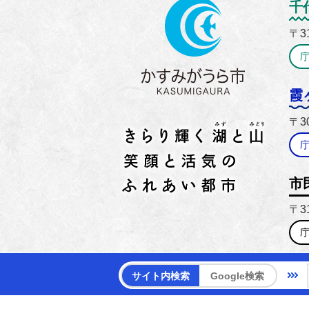
かすみ
千
〒3
霞
〒3
市
〒3
【電話
サイト内検索
Google検索
【