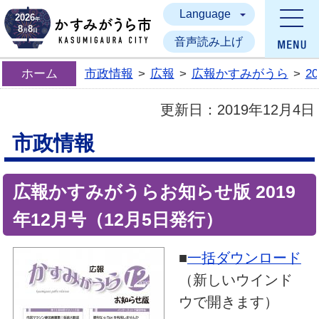
Language
かすみがうら市
2026
年
8
8
月
日
音声読み上げ
ホーム
市政情報
>
広報
>
広報かすみがうら
>
2
更新日：
2019年12月4日
市政情報
広報かすみがうらお知らせ版 2019
年12月号（12月5日発行）
■
一括ダウンロード
（新しいウインド
ウで開きます）