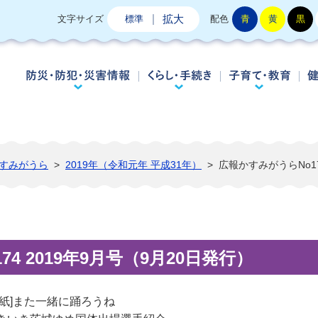
拡大
文字サイズ
標準
配色
青
黄
黒
防災・防犯・災害情報
くらし・手続き
子
すみがうら
>
2019年（令和元年 平成31年）
>
広報かすみがうらNo17
4 2019年9月号（9月20日発行）
表紙]また一緒に踊ろうね