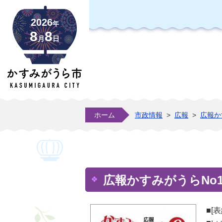
2026
年
8
8
月
日
ホーム
市政情報
>
広報
>
広報か
広報かすみがうらNo17
■[