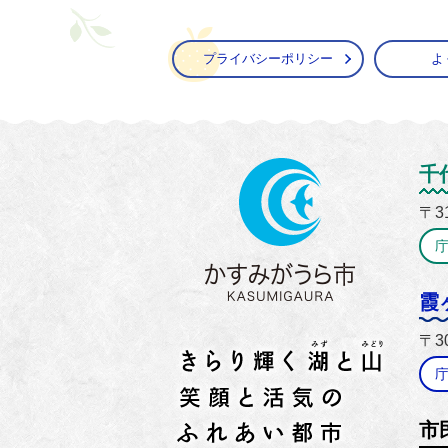
プライバシーポリシー
よ
かすみ
千
〒3
霞
〒3
市