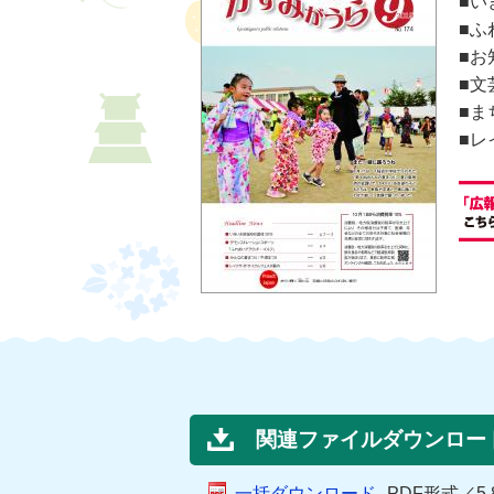
■い
■ふ
■お
■文
■ま
■レ
関連ファイルダウンロー
一括ダウンロード
PDF形式／5.