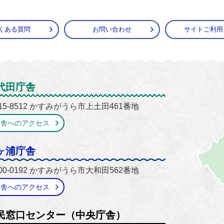
くある質問
お問い合わせ
サイトご利用
がうら市
代田庁舎
15-8512 かすみがうら市上土田461番地
庁舎へのアクセス
ヶ浦庁舎
00-0192 かすみがうら市大和田562番地
庁舎へのアクセス
民窓口センター（中央庁舎）