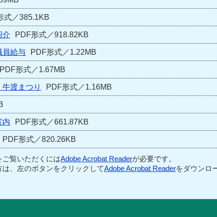
形式／385.1KB
紹介
PDF形式／918.82KB
職員給与
PDF形式／1.22MB
PDF形式／1.67MB
・牛渡まつり
PDF形式／1.16MB
B
案内
PDF形式／661.87KB
PDF形式／820.26KB
をご覧いただくには
Adobe Acrobat Reader
が必要です。
方は、左のボタンをクリックして
Adobe Acrobat Reader
をダウンロー