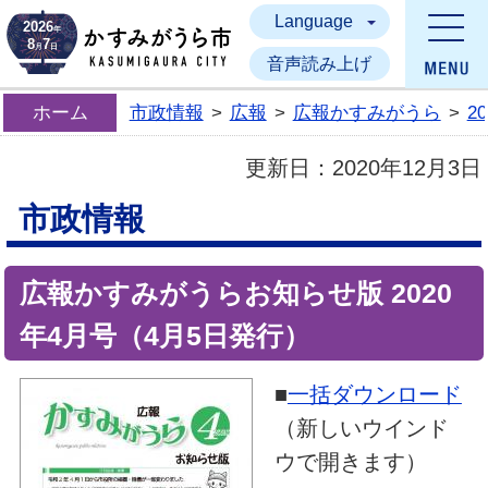
Language
かすみがうら市
2026
年
8
7
月
日
音声読み上げ
ホーム
市政情報
>
広報
>
広報かすみがうら
>
2
更新日：
2020年12月3日
市政情報
広報かすみがうらお知らせ版 2020
年4月号（4月5日発行）
■
一括ダウンロード
（新しいウインド
ウで開きます）