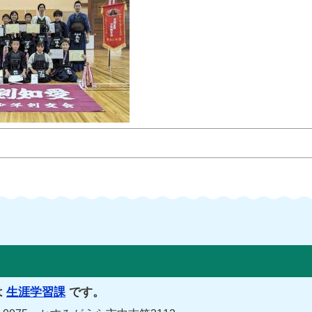
は
生涯学習課
です。