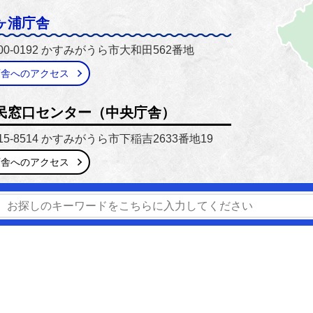
ヶ浦庁舎
00-0192 かすみがうら市大和田562番地
庁舎へのアクセス
民窓口センター（中央庁舎）
15-8514 かすみがうら市下稲吉2633番地19
庁舎へのアクセス
番号】0299-59-2111 / 029-897-1111
【開庁時間】8時30分
窓口延長】市民窓口センター（中央庁舎）のみ毎週木曜日 17時1
窓口業務のご案内