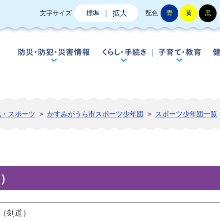
拡大
文字サイズ
標準
配色
青
黄
黒
防災・防犯・災害情報
くらし・手続き
子
化・スポーツ
>
かすみがうら市スポーツ少年団
>
スポーツ少年団一覧
）
（剣道）