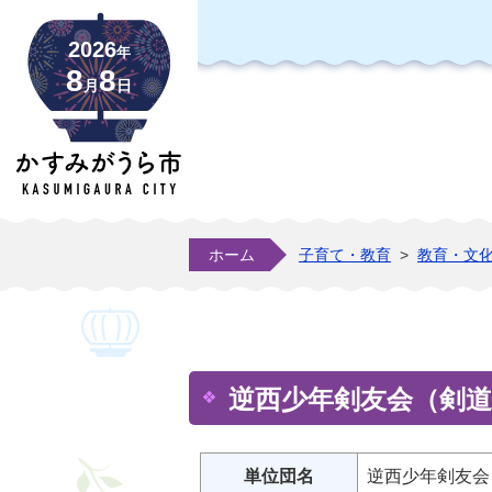
2026
年
8
8
月
日
ホーム
子育て・教育
>
教育・文
逆西少年剣友会（剣道
単位団名
逆西少年剣友会