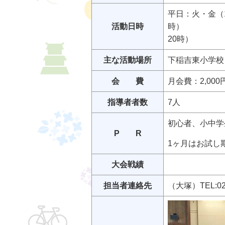
平日：火・金（1
活動日時
時
20時）
主な活動場所
下稲吉東小学校
会 費
月会費：2,0
指導者者数
7人
初心者、小中学
P R
1ヶ月はお試し
大会戦績
担当者連絡先
（大塚）TEL:029