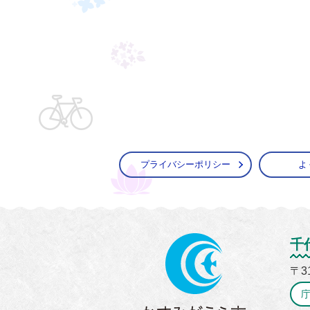
プライバシーポリシー
よ
かすみ
千
〒3