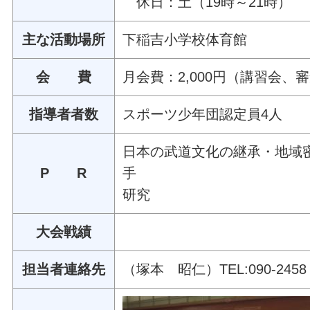
休日：土（1
主な活動場所
下稲吉小学校体育館
会 費
月会費：2,000円（講習会
指導者者数
スポーツ少年団認定員4人
日本の武道文化の継承・地域
P R
手 居
研究
大会戦績
担当者連絡先
（塚本 昭仁）TEL:090-245