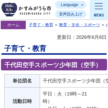
Language
かすみがうら市
2026
年
8
9
月
日
音声読み上げ
ホーム
子育て・教育
>
教育・文化・スポーツ
>
更新日：
2026年6月8日
子育て・教育
千代田空手スポーツ少年団（空手）
単位団名
千代田空手スポーツ少年団（
平日：火（19時～21
活動日時