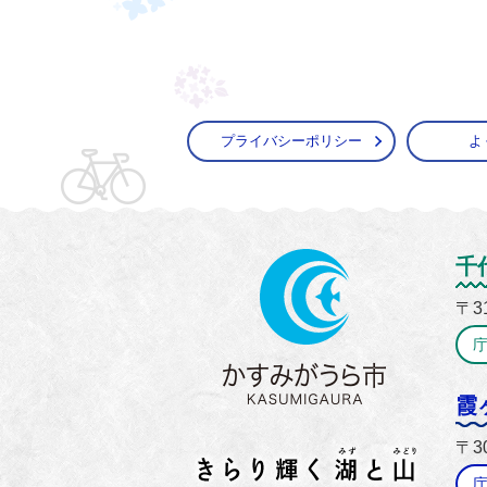
プライバシーポリシー
よ
かすみ
千
〒3
霞
〒3