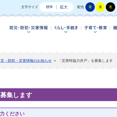
拡大
文字サイズ
標準
配色
青
黄
黒
防災・防犯・災害情報
くらし・手続き
子
防災・防犯・災害情報のお知らせ
>
「災害時協力井戸」を募集します
を募集します
力ください