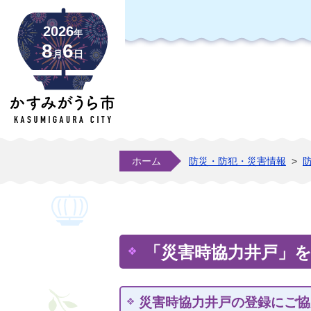
2026
年
8
6
月
日
ホーム
防災・防犯・災害情報
>
「災害時協力井戸」
災害時協力井戸の登録にご協