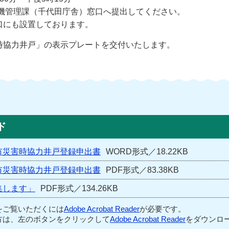
危機管理課（千代田庁舎）窓口へ提出してください。
も設置しております。
時協力井戸」の表示プレートを交付いたします。
ド
市災害時協力井戸登録申出書
WORD形式／18.22KB
市災害時協力井戸登録申出書
PDF形式／83.38KB
集します」
PDF形式／134.26KB
をご覧いただくには
Adobe Acrobat Reader
が必要です。
方は、左のボタンをクリックして
Adobe Acrobat Reader
をダウンロー