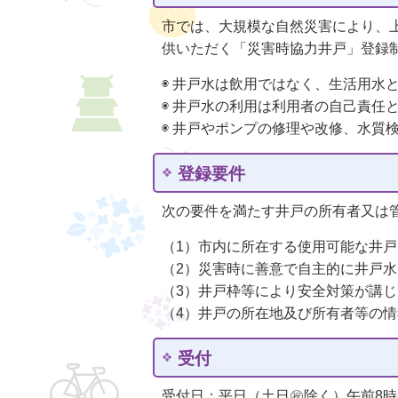
市では、大規模な自然災害により、
供いただく「災害時協力井戸」登録
◉ 井戸水は飲用ではなく、生活用水
◉ 井戸水の利用は利用者の自己責任
◉ 井戸やポンプの修理や改修、水質
登録要件
次の要件を満たす井戸の所有者又は
（1）市内に所在する使用可能な井
（2）災害時に善意で自主的に井戸
（3）井戸枠等により安全対策が講
（4）井戸の所在地及び所有者等の
受付
受付日：平日（土日㊗除く）午前8時3