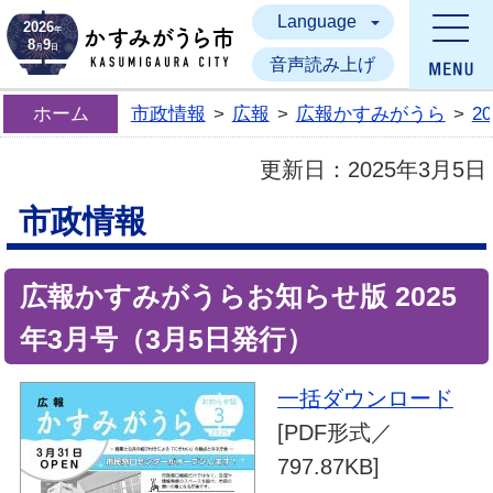
Language
かすみがうら市
2026
年
8
9
月
日
音声読み上げ
ホーム
市政情報
>
広報
>
広報かすみがうら
>
2
更新日：
2025年3月5日
市政情報
広報かすみがうらお知らせ版 2025
年3月号（3月5日発行）
一括ダウンロード
[PDF形式／
797.87KB]