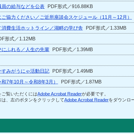
職員の給与などを公表
PDF形式／916.88KB
ご協力ください／ご近所座談会スケジュール（11月～12月）
／消費生活ホットライン／湖畔の学び舎
PDF形式／1.33MB
DF形式／1.12MB
史にふれる／人生の先輩
PDF形式／1.39MB
かすみがうにゃ活動日記
PDF形式／1.49MB
和7年10月～令和8年3月）
PDF形式／1.87MB
をご覧いただくには
Adobe Acrobat Reader
が必要です。
方は、左のボタンをクリックして
Adobe Acrobat Reader
をダウンロー