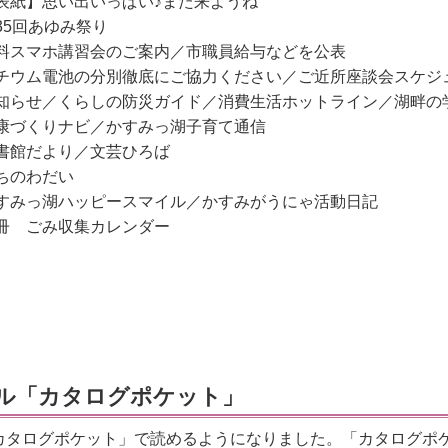
表紙】思い出いっぱい♪また来ようね
35回あゆみ祭り
料スマホ講習会のご案内／市職員給与などを公表
チウム電池の分別徹底にご協力ください／ご近所座談会スケジ
知らせ／くらしの防災ガイド／消費生活ホットライン／湖畔の
康づくりナビ／かすみっ湖子育て通信
書館だより／文芸ひろば
ちのわだい
すみっ湖ハッピースマイル／かすみがうにゃ活動日記
冊 ごみ収集カレンダー
ル「カタログポケット」
カタログポケット」で読めるようになりました。「カタログポ