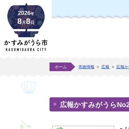
2026
年
8
8
月
日
ホーム
市政情報
>
広報
>
広報か
広報かすみがうらNo24