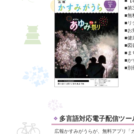
■【
■第
■無
■リ
■お
■健
■図
■ま
■か
■別
多言語対応電子配信ツー
広報かすみがうらが、無料アプリ「