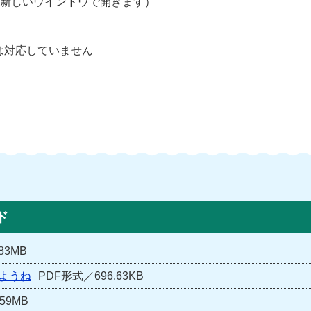
新しいウインドウで開きます）
は対応していません
ド
83MB
ようね
PDF形式／696.63KB
59MB