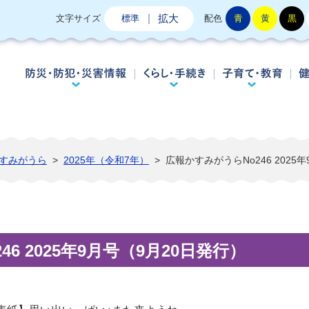
拡大
文字サイズ
標準
配色
青
黄
黒
防災・防犯・災害情報
くらし・手続き
子
すみがうら
>
2025年（令和7年）
>
広報かすみがうらNo246 2025
6 2025年9月号（9月20日発行）