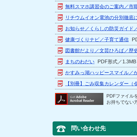
無料スマホ講習会のご案内／市
リチウムイオン電池の分別徹底に
お知らせ／くらしの防災ガイド
健康づくりナビ／子育て通信
P
図書館だより／文芸ひろば／歴
まちのわだい
PDF形式／1.3MB
かすみっ湖ハッピースマイル／
【別冊】ごみ収集カレンダー（令
PDFファイル
お持ちでない
問い合わせ先