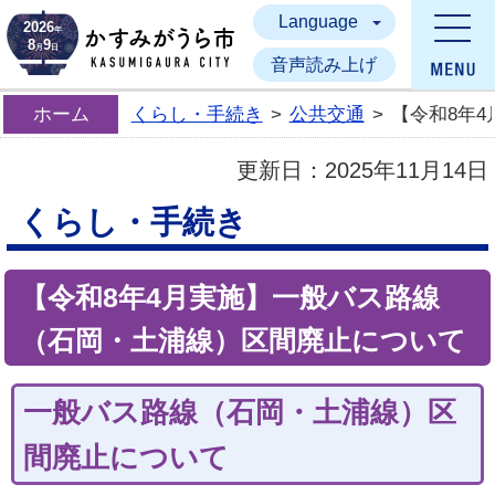
Language
かすみがうら市
2026
年
8
9
月
日
音声読み上げ
ホーム
くらし・手続き
>
公共交通
>
【令和8年
更新日：
2025年11月14日
くらし・手続き
【令和8年4月実施】一般バス路線
（石岡・土浦線）区間廃止について
一般バス路線（石岡・土浦線）区
間廃止について