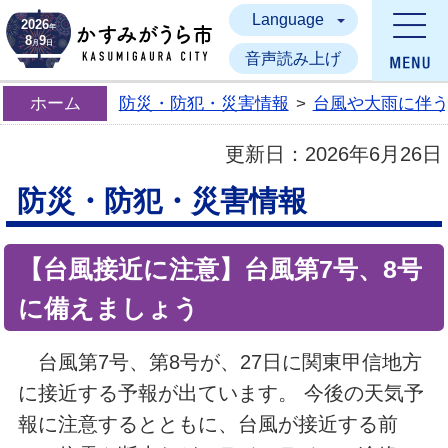
Language
かすみがうら市
2026
年
8
9
月
日
音声読み上げ
ホーム
防災・防犯・災害情報
>
台風や大雨に伴
更新日：
2026年6月26日
防災・防犯・災害情報
【台風接近に注意】台風第7号、8号
に備えましょう
台風第7号、第8号が、27日に関東甲信地方
に接近する予報が出ています。 今後の天気予
報に注意するとともに、台風が接近する前