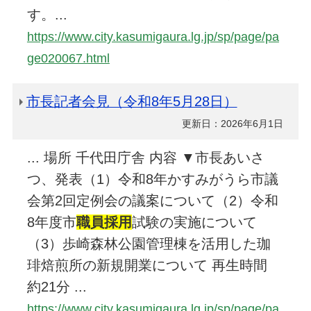
す。...
https://www.city.kasumigaura.lg.jp/sp/page/pa
ge020067.html
市長記者会見（令和8年5月28日）
更新日：2026年6月1日
... 場所 千代田庁舎 内容 ▼市長あいさ
つ、発表（1）令和8年かすみがうら市議
会第2回定例会の議案について（2）令和
8年度市
職員採用
試験の実施について
（3）歩崎森林公園管理棟を活用した珈
琲焙煎所の新規開業について 再生時間
約21分 ...
https://www.city.kasumigaura.lg.jp/sp/page/pa