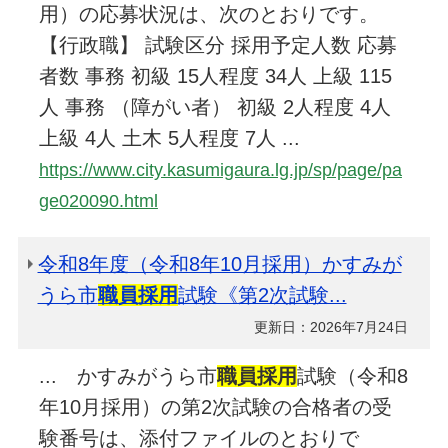
用）の応募状況は、次のとおりです。
【行政職】 試験区分 採用予定人数 応募
者数 事務 初級 15人程度 34人 上級 115
人 事務 （障がい者） 初級 2人程度 4人
上級 4人 土木 5人程度 7人 ...
https://www.city.kasumigaura.lg.jp/sp/page/pa
ge020090.html
令和8年度（令和8年10月採用）かすみが
うら市
職員採用
試験《第2次試験...
更新日：2026年7月24日
... かすみがうら市
職員採用
試験（令和8
年10月採用）の第2次試験の合格者の受
験番号は、添付ファイルのとおりで