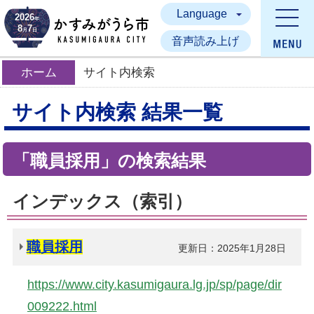
Language
かすみがうら市
2026
年
8
7
月
日
音声読み上げ
ホーム
サイト内検索
サイト内検索 結果一覧
「職員採用」の検索結果
インデックス（索引）
職員採用
更新日：2025年1月28日
https://www.city.kasumigaura.lg.jp/sp/page/dir
009222.html