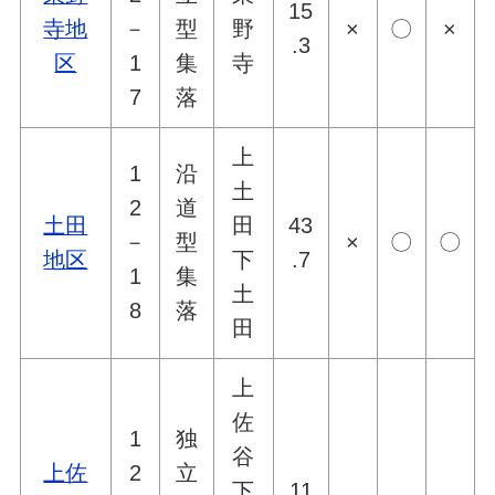
15
寺地
－
型
野
×
〇
×
.3
区
1
集
寺
7
落
上
1
沿
土
2
道
土田
田
43
－
型
×
〇
〇
地区
下
.7
1
集
土
8
落
田
上
佐
1
独
谷
上佐
2
立
下
11