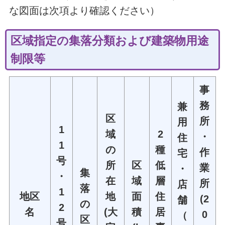
な図面は次項より確認ください）
区域指定の集落分類および建築物用途
制限等
事
務
兼
区
所
用
1
域
2
・
住
1
の
種
作
宅
号
所
区
低
業
・
集
・
在
域
層
所
店
落
1
地区
地
面
住
(2
舗
の
2
名
(大
積
居
0
（
区
号