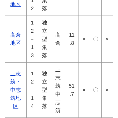
1
集
地区
2
落
1
独
2
立
高倉
高
11
－
型
×
〇
×
地区
倉
.8
1
集
3
落
上
上志
1
独
志
筑・
2
立
筑
51
中志
－
型
×
〇
×
中
.7
筑地
1
集
志
区
4
落
筑