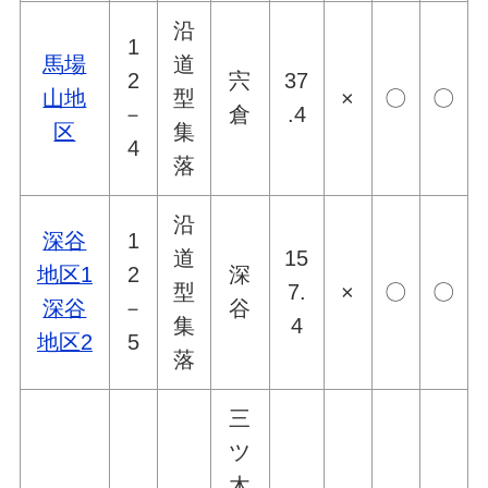
沿
1
馬場
道
2
宍
37
山地
型
×
〇
〇
－
倉
.4
区
集
4
落
沿
深谷
1
道
15
地区1
2
深
型
7.
×
〇
〇
深谷
－
谷
集
4
地区2
5
落
三
ツ
木