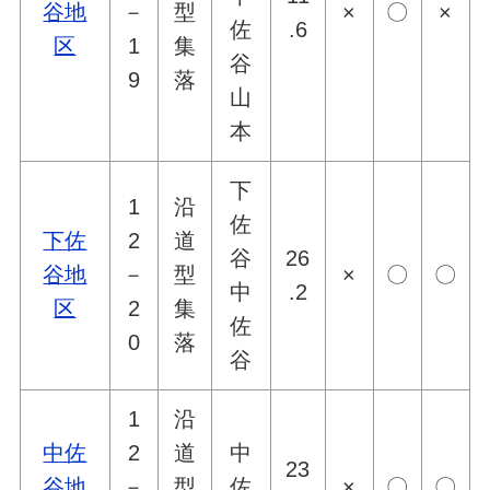
谷地
－
型
×
〇
×
佐
.6
区
1
集
谷
9
落
山
本
下
1
沿
佐
下佐
2
道
谷
26
谷地
－
型
×
〇
〇
中
.2
区
2
集
佐
0
落
谷
1
沿
中佐
2
道
中
23
谷地
－
型
佐
×
〇
〇