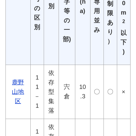
字
(h
専
0
制
別
の
等
a)
用
m
限
区
の
並
2
あ
別
一
み
り
以
部)
）
下
)
依
1
鹿野
存
1
宍
10
山地
型
〇
〇
×
－
倉
.3
区
集
1
落
依
1