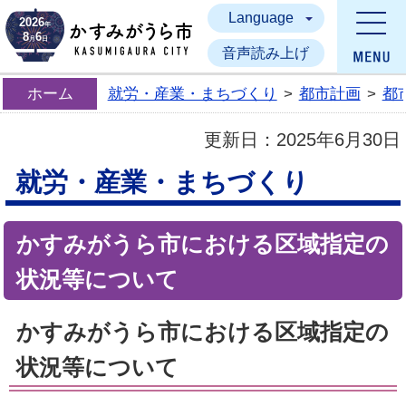
Language
かすみがうら市
2026
年
8
6
月
日
音声読み上げ
ホーム
就労・産業・まちづくり
>
都市計画
>
都
更新日：
2025年6月30日
就労・産業・まちづくり
かすみがうら市における区域指定の
状況等について
かすみがうら市における区域指定の
状況等について