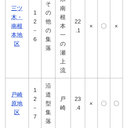
そ
三ツ
南
1
の
木・
根
2
他
22
南根
本
×
〇
×
－
の
.1
本地
一
6
集
区
の
落
瀬
上
流
沿
1
戸崎
道
2
戸
23
原地
型
×
〇
〇
－
崎
.4
区
集
7
落