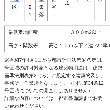
.1
区
2
集
谷
1
落
最低敷地面積
３００
高さ・階数等
高さ１０ｍ以下／建ぺい率
※令和7年4月1日から都市計画法第34条第11
号区域の許可対象となる建築物用途は、建築
基準法別表第2（ろ）に規定する建築物及び、
事務所、作業所となります。（同法第34条12
号区域についての見直しはありません）
詳細な内容については、都市整備課までお問
い合わせください。