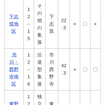
そ
1
の
下志
2
下
他
22
筑地
－
志
×
〇
×
の
.3
区
1
筑
集
5
落
市
1
沿
市
川・
2
道
川
42
西野
－
型
西
×
〇
〇
.3
寺地
1
集
野
区
6
落
寺
1
独
東野
2
立
東