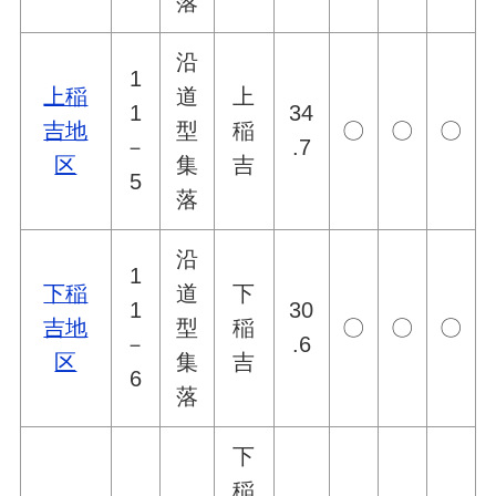
落
沿
1
上稲
道
上
1
34
吉地
型
稲
〇
〇
〇
－
.7
区
集
吉
5
落
沿
1
下稲
道
下
1
30
吉地
型
稲
〇
〇
〇
－
.6
区
集
吉
6
落
下
稲