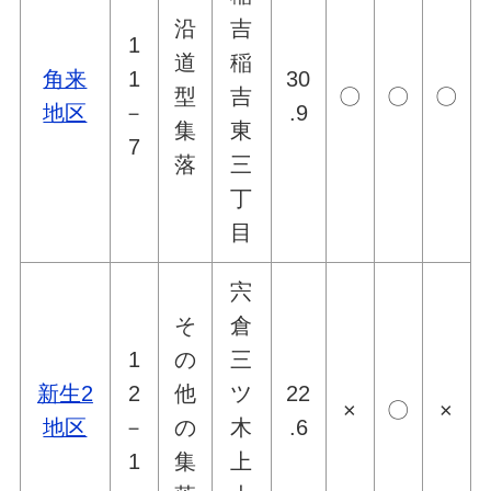
沿
吉
1
道
稲
角来
1
30
型
吉
〇
〇
〇
地区
－
.9
集
東
7
落
三
丁
目
宍
そ
倉
1
の
三
新生2
2
他
ツ
22
×
〇
×
地区
－
の
木
.6
1
集
上