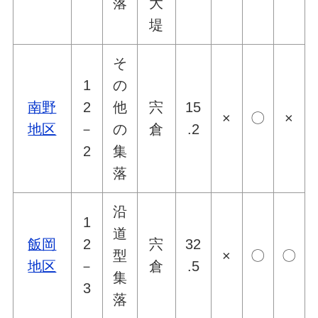
落
大
堤
そ
1
の
南野
2
他
宍
15
×
〇
×
地区
－
の
倉
.2
2
集
落
沿
1
道
飯岡
2
宍
32
型
×
〇
〇
地区
－
倉
.5
集
3
落