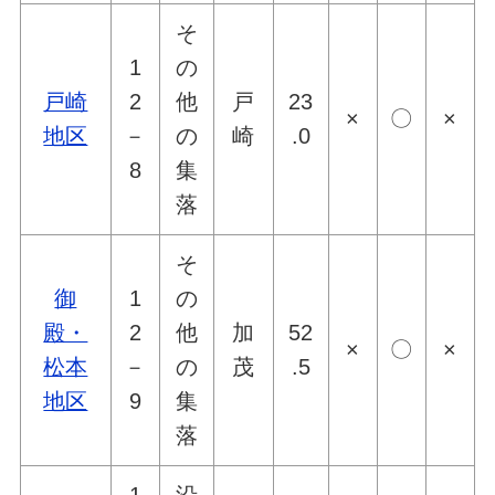
そ
1
の
戸崎
2
他
戸
23
×
〇
×
地区
－
の
崎
.0
8
集
落
そ
御
1
の
殿・
2
他
加
52
×
〇
×
松本
－
の
茂
.5
地区
9
集
落