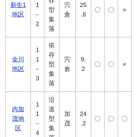
存
新生1
1
宍
25
型
〇
〇
×
地区
－
倉
.8
集
2
落
依
1
存
金川
1
宍
9.
型
〇
〇
×
地区
－
倉
2
集
3
落
沿
1
内加
道
1
加
24
茂地
型
〇
〇
〇
－
茂
.2
区
集
4