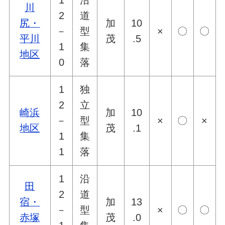
1
沿
川
2
道
尻・
加
10
－
型
×
〇
〇
平川
茂
.5
1
集
地区
0
落
1
独
2
立
崎浜
加
10
－
型
×
〇
×
地区
茂
.1
1
集
1
落
1
沿
田
2
道
宿・
加
13
－
型
×
〇
〇
赤塚
茂
.0