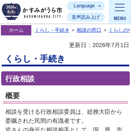
Language
かすみがうら市
2026
年
8
9
月
日
音声読み上げ
ホーム
くらし・手続き
>
相談の窓口
>
くらしの
更新日：
2026年7月1日
くらし・手続き
行政相談
概要
相談を受ける行政相談委員は、総務大臣から
委嘱された民間の有識者です。
皆さんの身近な相談相手として、国、県、市