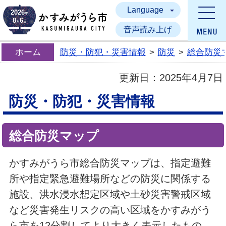
Language
かすみがうら市
2026
年
8
6
月
日
音声読み上げ
ホーム
防災・防犯・災害情報
>
防災
>
総合防災
更新日：
2025年4月7日
防災・防犯・災害情報
総合防災マップ
かすみがうら市総合防災マップは、指定避難
所や指定緊急避難場所などの防災に関係する
施設、洪水浸水想定区域や土砂災害警戒区域
など災害発生リスクの高い区域をかすみがう
ら市を12分割してより大きく表示したもの