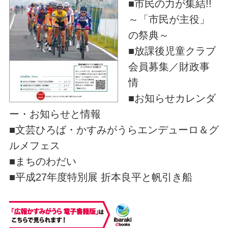
■市民の力が集結!!
～「市民が主役」
の祭典～
■放課後児童クラブ
会員募集／財政事
情
■お知らせカレンダ
ー・お知らせと情報
■文芸ひろば・かすみがうらエンデューロ＆グ
ルメフェス
■まちのわだい
■平成27年度特別展 折本良平と帆引き船