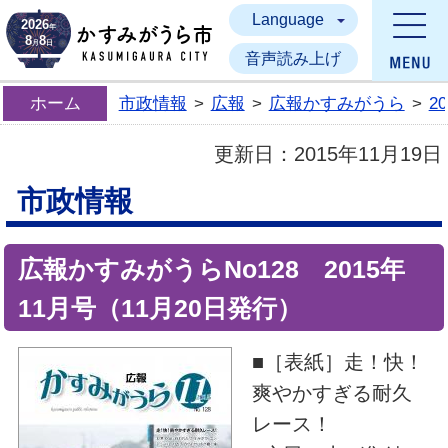
Language
かすみがうら市
2026
年
8
8
月
日
音声読み上げ
ホーム
市政情報
>
広報
>
広報かすみがうら
>
2
更新日：
2015年11月19日
市政情報
広報かすみがうらNo128 2015年
11月号（11月20日発行）
■［表紙］走！快！
爽やかすぎる耐久
レース！