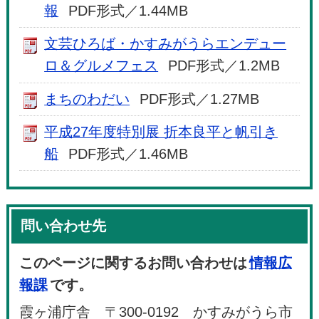
報
PDF形式／1.44MB
文芸ひろば・かすみがうらエンデュー
ロ＆グルメフェス
PDF形式／1.2MB
まちのわだい
PDF形式／1.27MB
平成27年度特別展 折本良平と帆引き
船
PDF形式／1.46MB
問い合わせ先
このページに関するお問い合わせは
情報広
報課
です。
霞ヶ浦庁舎 〒300-0192 かすみがうら市