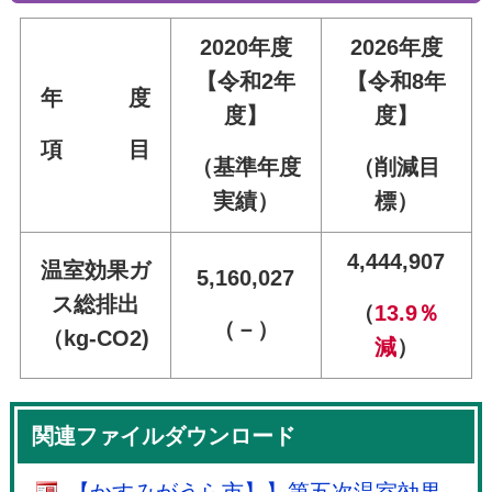
2020年度
2026年度
【令和2年
【令和8年
年 度
度】
度】
項 目
（基準年度
（削減目
実績）
標）
4,444,907
温室効果ガ
5,160,027
ス総排出
（
13.9％
（－）
（kg-CO2)
減
）
関連ファイルダウンロード
【かすみがうら市】】第五次温室効果