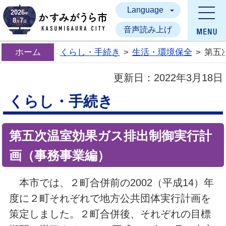
Language
かすみがうら市
2026
年
8
7
月
日
音声読み上げ
ホーム
くらし・手続き
>
生活・環境保全
>
第五
更新日：
2022年3月18日
くらし・手続き
第五次温室効果ガス排出制御実行計
画（事務事業編）
本市では、２町合併前の2002（平成14）年
度に２町それぞれで地方公共団体実行計画を
策定しました。２町合併後、それぞれの目標