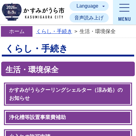
Language
かすみがうら市
2026
年
8
9
月
日
音声読み上げ
ホーム
くらし・手続き
>
生活・環境保全
くらし・手続き
生活・環境保全
かすみがうらクーリングシェルター（涼み処）の
お知らせ
浄化槽等設置事業費補助