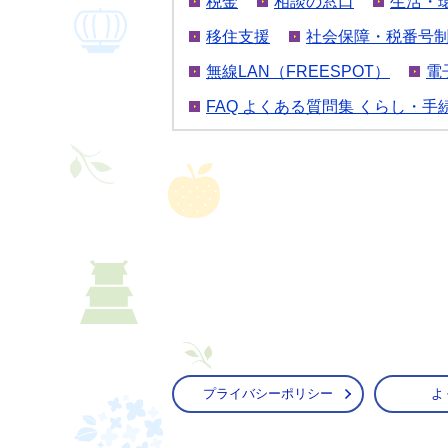
税金
相談の窓口
生活・
移住支援
社会保障・税番号
無線LAN（FREESPOT）
電
FAQ よくある質問集 くらし・手
プライバシーポリシー
よ