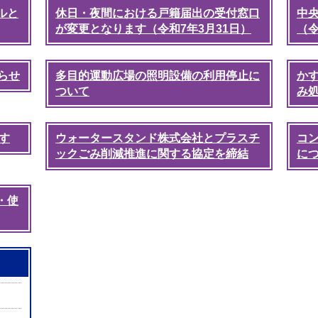
ルと
休日・夜間における戸籍届出の受付窓口
中
が変更となります（令和7年3月31日）
（令
らせ
多目的運動広場の照明設備の利用停止に
か
ついて
み
す
ウォータースタンド株式会社とプラスチ
コ
ックごみ削減推進に関する協定を締結
に
・使