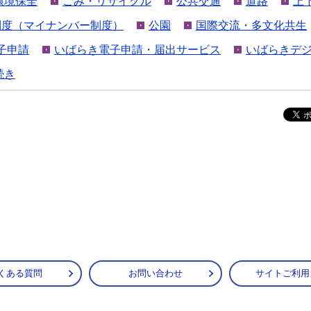
環境保全
ごみ・リサイクル
公共交通
道路
上
制度（マイナンバー制度）
公園
国際交流・多文化共生
子申請
いばらき電子申請・届出サービス
いばらきデ
続き
くある質問
お問い合わせ
サイトご利用