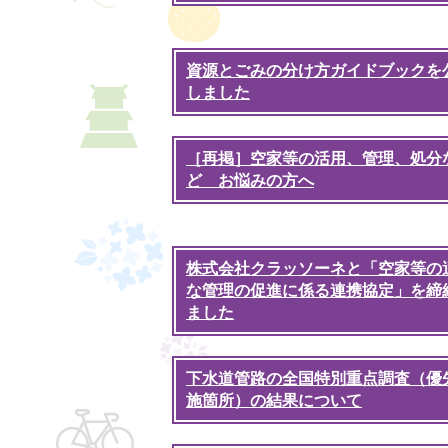
資源とごみの分け方ガイドブックを
しました
［再掲］空家等の活用、管理、処分
ど お悩みの方へ
株式会社クラッソーネと「空家等の
な管理の促進に係る連携協定」を締
ました
下水道管路の全国特別重点調査（優
施箇所）の結果について