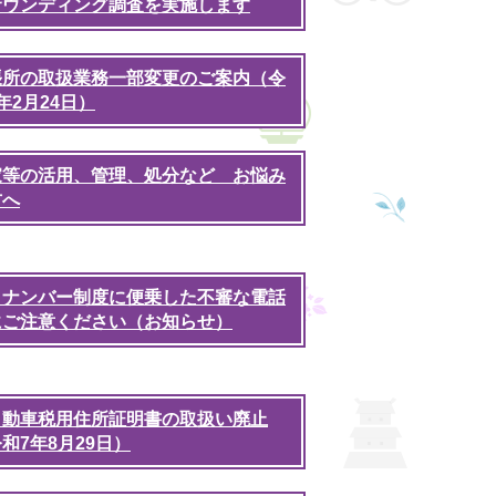
サウンディング調査を実施します
張所の取扱業務一部変更のご案内（令
年2月24日）
家等の活用、管理、処分など お悩み
方へ
イナンバー制度に便乗した不審な電話
にご注意ください（お知らせ）
自動車税用住所証明書の取扱い廃止
和7年8月29日）