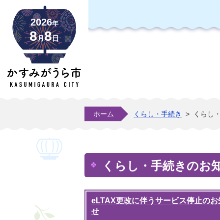
2026
年
8
8
月
日
ホーム
くらし・手続き
>
くらし
くらし・手続きのお
eLTAX更改に伴うサービス停止のお
せ