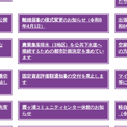
た
公開
離婚届書の様式変更のお知らせ（令和8
出
年4月1日）
和8
な
農業集落排水（3地区）を公共下水道へ
空
接続するための都市計画決定を進めてい
の
ます
適切
固定資産評価額通知書の交付を廃止しま
マ
結し
す
等
先実
霞ヶ浦コミュニティセンター休館のお知
軽
らせ
（令