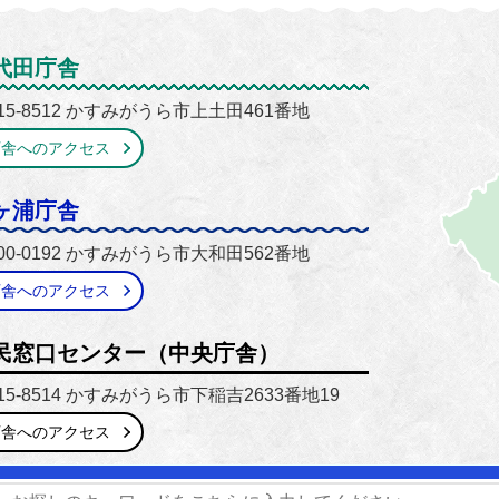
がうら市
代田庁舎
15-8512 かすみがうら市上土田461番地
庁舎へのアクセス
ヶ浦庁舎
00-0192 かすみがうら市大和田562番地
庁舎へのアクセス
民窓口センター（中央庁舎）
15-8514 かすみがうら市下稲吉2633番地19
庁舎へのアクセス
番号】0299-59-2111 / 029-897-1111
【開庁時間】8時30分