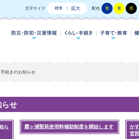
拡大
文字サイズ
標準
配色
青
黄
黒
防災・防犯・災害情報
くらし・手続き
子
・手続きのお知らせ
知らせ
知ら
霞ヶ浦聖苑使用料補助制度を開始します
か
官