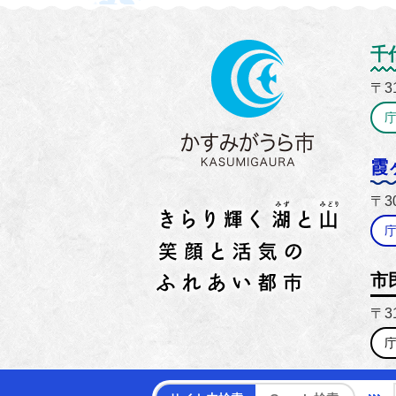
かすみ
千
〒3
霞
〒3
市
〒3
【電話