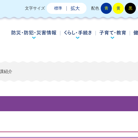
拡大
文字サイズ
標準
配色
青
黄
黒
防災・防犯・災害情報
くらし・手続き
子
課紹介