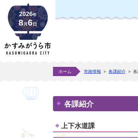
2026
年
8
6
月
日
ホーム
市政情報
>
各課紹介
>
各
各課紹介
上下水道課