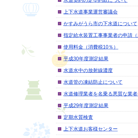
水道契約の定型約款について
上下水道事業運営審議会
かすみがうら市の下水道について
指定給水装置工事事業者の申請（
使用料金（消費税10％）
平成30年度測定結果
水道水中の放射線濃度
水道管の凍結防止について
水道修理業者を名乗る悪質な業者
平成29年度測定結果
定期水質検査
上下水道お客様センター