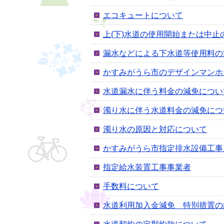
エコキュートについて
上(下)水道の使用開始または中止
漏水などによる下水道等使用料の
かすみがうら市のデザインマンホ
水道漏水に伴う料金の減免につい
濁り水に伴う水道料金の減免につ
濁り水の原因と対応について
かすみがうら市指定排水設備工事
指定給水装置工事事業者
手数料について
水道利用加入金減免 特別措置の