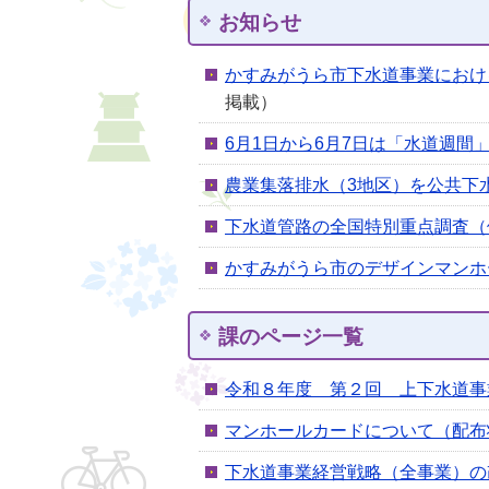
お知らせ
かすみがうら市下水道事業におけ
掲載）
6月1日から6月7日は「水道週間
農業集落排水（3地区）を公共下
下水道管路の全国特別重点調査（
かすみがうら市のデザインマンホ
課のページ一覧
令和８年度 第２回 上下水道事
マンホールカードについて（配布
下水道事業経営戦略（全事業）の