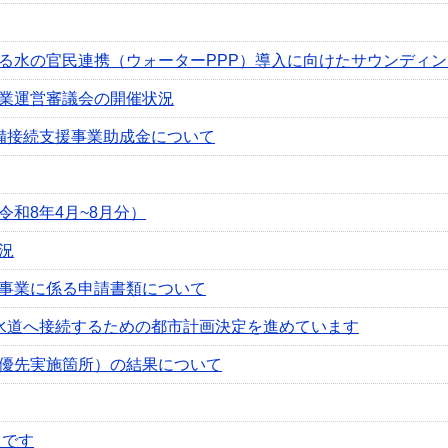
る水の官民連携（ウォーターPPP）導入に向けたサウンディン
業運営審議会の開催状況
備接続支援事業助成金について
和8年4月~8月分）
況
事業に係る申請書類について
水道へ接続するための都市計画決定を進めています
優先実施箇所）の結果について
」です