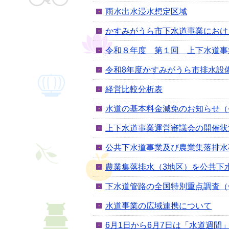
雨水出水浸水想定区域
かすみがうら市下水道事業におけ
令和８年度 第１回 上下水道事
令和8年度かすみがうら市排水設
経営比較分析表
水道の基本料金減免のお知らせ（令
上下水道事業運営審議会の開催状
公共下水道事業及び農業集落排水
農業集落排水（3地区）を公共下
下水道管路の全国特別重点調査（
水道事業の広域連携について
6月1日から6月7日は「水道週間