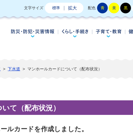
拡大
文字サイズ
標準
配色
青
黄
黒
防災・防犯・災害情報
くらし・手続き
子
道
>
下水道
>
マンホールカードについて（配布状況）
ついて（配布状況）
ホールカードを作成しました。