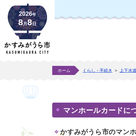
2026
年
8
8
月
日
ホーム
くらし・手続き
>
上下水
マンホールカードに
かすみがうら市のマン