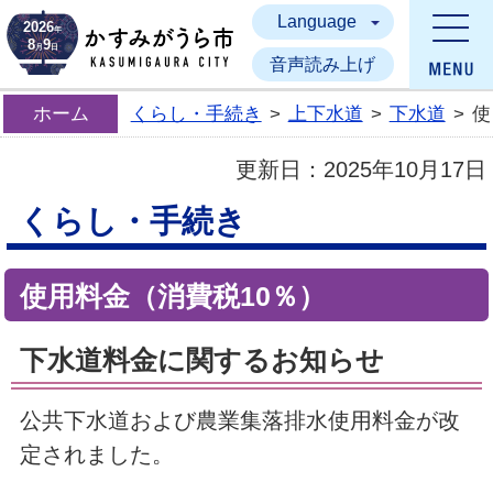
Language
かすみがうら市
2026
年
8
9
月
日
音声読み上げ
ホーム
くらし・手続き
>
上下水道
>
下水道
>
使
更新日：
2025年10月17日
くらし・手続き
使用料金（消費税10％）
下水道料金に関するお知らせ
公共下水道および農業集落排水使用料金が改
定されました。