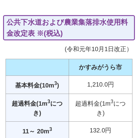
公共下水道および農業集落排水使用料
金改定表 ※(税込)
(令和元年10月1日改正）
かすみがうら市
3
1,210.0円
基本料金(10m
)
3
3
超過料金(1m
につ
超過料金(1m
につ
き)
き)
3
132.0円
11～ 20m