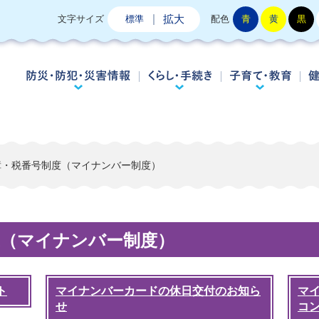
拡大
文字サイズ
標準
配色
青
黄
黒
防災・防犯・災害情報
くらし・手続き
子
障・税番号制度（マイナンバー制度）
度（マイナンバー制度）
ト
マイナンバーカードの休日交付のお知ら
マ
せ
コ