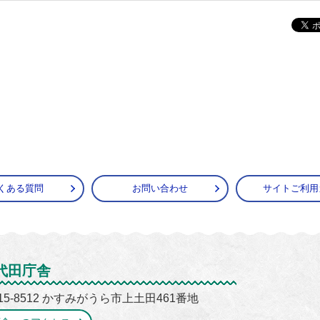
くある質問
お問い合わせ
サイトご利用
がうら市
代田庁舎
15-8512 かすみがうら市上土田461番地