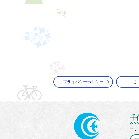
プライバシーポリシー
よ
かすみ
千
〒3