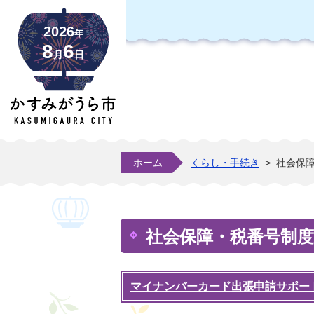
2026
年
8
6
月
日
ホーム
くらし・手続き
>
社会保
社会保障・税番号制
マイナンバーカード出張申請サポー