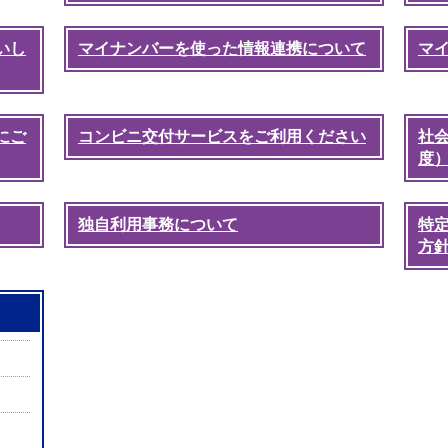
いし
マイナンバーを使った情報連携について
マ
にご
コンビニ交付サービスをご利用ください
社
度
独自利用事務について
特
方