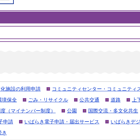
文化施設の利用申請
コミュニティセンター・コミュニティ
環境保全
ごみ・リサイクル
公共交通
道路
上
制度（マイナンバー制度）
公園
国際交流・多文化共生
子申請
いばらき電子申請・届出サービス
いばらきデ
続き