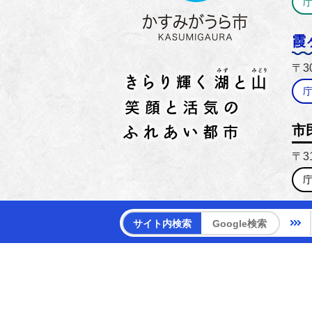
霞
〒3
市
〒3
【電話
サイト内検索
Google検索
【