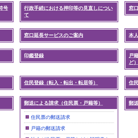
符号
行政手続における押印等の見直しについ
窓
て
窓口延長サービスのご案内
本
印鑑登録
戸
ど
住民登録（転入・転出・転居等）
住
郵送による請求（住民票・戸籍等）
郵
住民票の郵送請求
戸籍の郵送請求