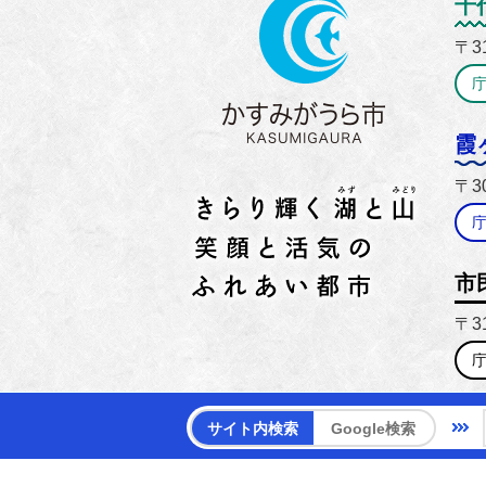
かすみ
千
〒3
霞
〒3
市
〒3
【電話
サイト内検索
Google検索
【