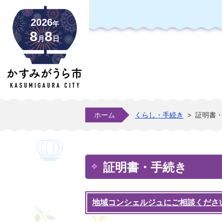
2026
年
8
8
月
日
ホーム
くらし・手続き
>
証明書
証明書・手続き
地域コンシェルジュにご相談くださ