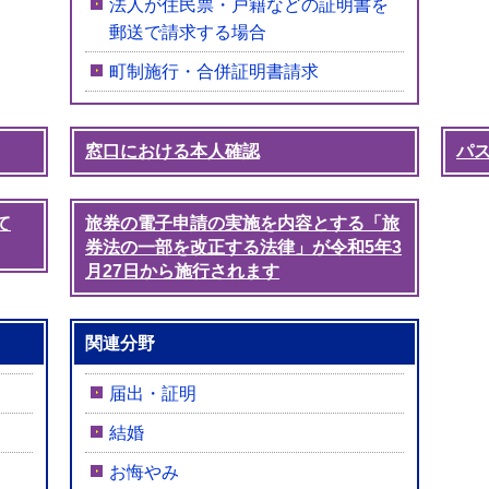
法人が住民票・戸籍などの証明書を
郵送で請求する場合
町制施行・合併証明書請求
窓口における本人確認
パ
て
旅券の電子申請の実施を内容とする「旅
券法の一部を改正する法律」が令和5年3
月27日から施行されます
関連分野
届出・証明
結婚
お悔やみ