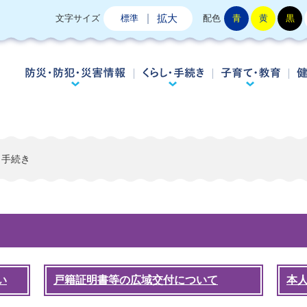
拡大
文字サイズ
標準
配色
青
黄
黒
防災・防犯・災害情報
くらし・手続き
子
・手続き
い
戸籍証明書等の広域交付について
本