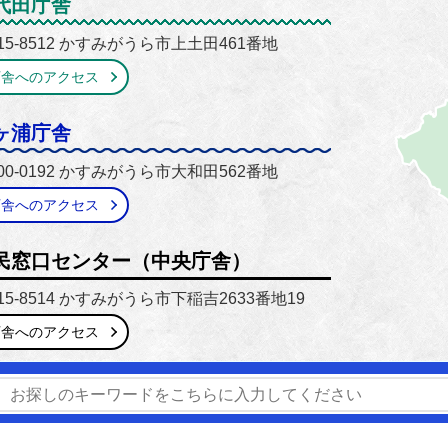
がうら市
代田庁舎
15-8512 かすみがうら市上土田461番地
庁舎へのアクセス
ヶ浦庁舎
00-0192 かすみがうら市大和田562番地
庁舎へのアクセス
民窓口センター（中央庁舎）
15-8514 かすみがうら市下稲吉2633番地19
庁舎へのアクセス
番号】0299-59-2111 / 029-897-1111
【開庁時間】8時30分
窓口延長】市民窓口センター（中央庁舎）のみ毎週木曜日 17時1