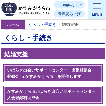
Language
かすみがうら市
2026
年
8
8
月
日
音声読み上げ
ホーム
くらし・手続き
>
結婚支援
くらし・手続き
結婚支援
いばらき出会いサポートセンター「出張相談会・
登録会 in かすみがうら市」を開催します
かすみがうら市いばらき出会いサポートセンター
入会登録料助成金