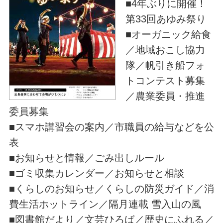
■4年ぶりに開催！
第33回あゆみ祭り
■オーガニック給食
／地域おこし協力
隊／帆引き船フォ
トコンテスト募集
／農業委員・推進
委員募集
■スマホ講習会の案内／市職員の給与などを公
表
■お知らせと情報／ごみ出しルール
■ゴミ収集カレンダー／お知らせと相談
■くらしのお知らせ／くらしの防災ガイド／消
費生活ホットライン／隔月連載 雪入山の風
■図書館だより／文芸ひろば／歴史にふれる／