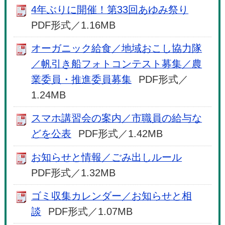
4年ぶりに開催！第33回あゆみ祭り
PDF形式／1.16MB
オーガニック給食／地域おこし協力隊
／帆引き船フォトコンテスト募集／農
業委員・推進委員募集
PDF形式／
1.24MB
スマホ講習会の案内／市職員の給与な
どを公表
PDF形式／1.42MB
お知らせと情報／ごみ出しルール
PDF形式／1.32MB
ゴミ収集カレンダー／お知らせと相
談
PDF形式／1.07MB