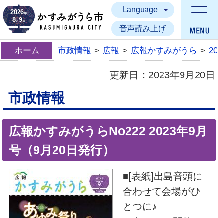
Language
かすみがうら市
2026
年
8
9
月
日
音声読み上げ
ホーム
市政情報
>
広報
>
広報かすみがうら
>
2
更新日：
2023年9月20日
市政情報
広報かすみがうらNo222 2023年9月
号（9月20日発行）
■[表紙]出島音頭に
合わせて会場がひ
とつに♪