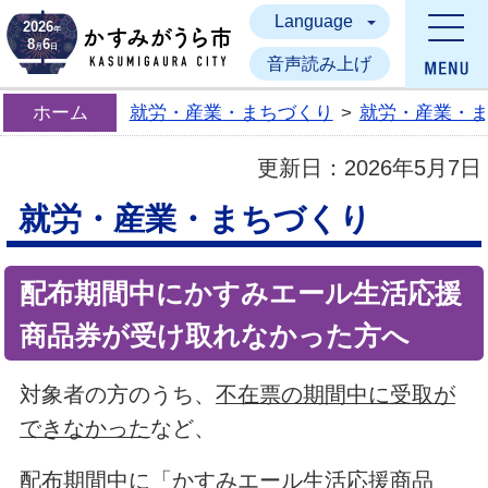
Language
かすみがうら市
2026
年
8
6
月
日
音声読み上げ
ホーム
就労・産業・まちづくり
>
就労・産業・
更新日：
2026年5月7日
就労・産業・まちづくり
配布期間中にかすみエール生活応援
商品券が受け取れなかった方へ
対象者の方のうち、
不在票の期間中に受取が
できなかった
など、
配布期間中に「かすみエール生活応援商品