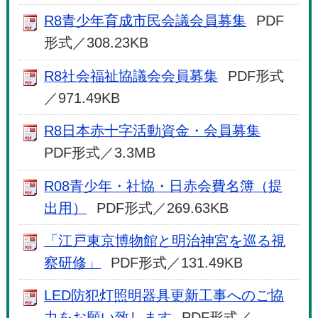
R8青少年育成市民会議会員募集
PDF
形式／308.23KB
R8社会福祉協議会会員募集
PDF形式
／971.49KB
R8日本赤十字活動資金・会員募集
PDF形式／3.3MB
R08青少年・社協・日赤会費名簿（提
出用）
PDF形式／269.63KB
「江戸東京博物館と明治神宮を巡る視
察研修」
PDF形式／131.49KB
LED防犯灯照明器具更新工事へのご協
力をお願い致します
PDF形式／