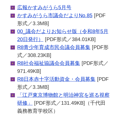
広報かすみがうら5月号
かすみがうら市議会だよりNo.85
[PDF
形式／3.3MB]
00_議会だよりお知らせ版（令和8年5月
20日発行）
[PDF形式／384.01KB]
R8青少年育成市民会議会員募集
[PDF形
式／308.23KB]
R8社会福祉協議会会員募集
[PDF形式／
971.49KB]
R8日本赤十字活動資金・会員募集
[PDF
形式／3.3MB]
「江戸東京博物館と明治神宮を巡る視察
研修」
[PDF形式／131.49KB]（千代田
義務教育学校区）