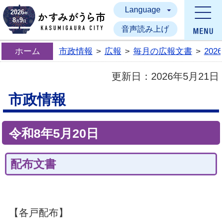
Language
かすみがうら市
2026
年
8
9
月
日
音声読み上げ
ホーム
市政情報
>
広報
>
毎月の広報文書
>
20
更新日：
2026年5月21日
市政情報
令和8年5月20日
配布文書
【各戸配布】