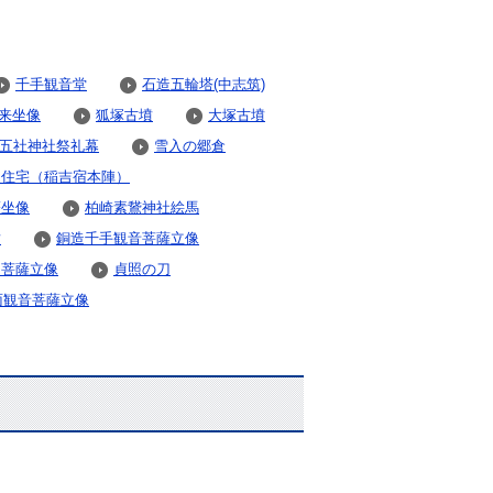
千手観音堂
石造五輪塔(中志筑)
来坐像
狐塚古墳
大塚古墳
五社神社祭礼幕
雪入の郷倉
家住宅（稲吉宿本陣）
薩坐像
柏崎素鵞神社絵馬
墳
銅造千手観音菩薩立像
造菩薩立像
貞照の刀
面観音菩薩立像