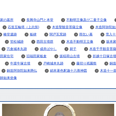
家の墓所
長興寺山門と本堂
不動明王像及び二童子立像
石造五輪塔（上志筑)
木造聖観音菩薩立像
木造阿弥陀如
椿堂遺跡
板碑
関戸瓦窯跡
雨乞い幕
雪入十
笠松城跡
西田古墳群
木造不動明王立像
坂本
宍倉城本丸跡
成井ばやし
厨子
木造千手観音菩
田家住宅
旧福田家板倉
坂稲荷山古墳
折越十日塚古
牛渡牛塚古墳
戸崎城本丸跡
藤切り祇園祭
銅
銅造阿弥陀如来懸仏
絹本著色釈迦十六善神図
木造十一
師如来坐像