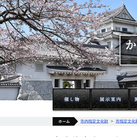
催し物
展
ホーム
市内指定文化財
>
市指定文化