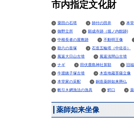
市内指定文化財
粟田の石塔
師付の田井
本堂
御野立所
願成寺跡（堀ノ内館跡)
中根長者の屋敷跡
不動明王像
助六の首塚
石造五輪塔（中佐谷）
風返大日山古墳
風返浅間山古墳
ナギ
田伏鹿島神社算額
旧福
牛渡銚子塚古墳
木造地蔵菩薩立像
本堂家の采配
銅造薬師如来懸仏
帆引き網漁法の漁具
鰐口
薬
薬師如来坐像