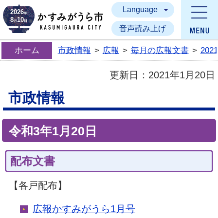
Language
かすみがうら市
2026
年
8
10
月
日
音声読み上げ
ホーム
市政情報
>
広報
>
毎月の広報文書
>
20
更新日：
2021年1月20日
市政情報
令和3年1月20日
配布文書
【各戸配布】
広報かすみがうら1月号