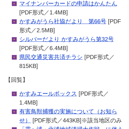
マイナンバーカードの申請はかんたん
[PDF形式／1.4MB]
かすみがうら社協だより 第66号
[PDF
形式／2.5MB]
シルバーだより かすみがうら第32号
[PDF形式／6.4MB]
県民交通災害共済チラシ
[PDF形式／
815KB]
【回覧】
かすみエールボックス
[PDF形式／
1.4MB]
有害鳥獣捕獲の実施について（お知ら
せ）
[PDF形式／443KB]※該当地区のみ