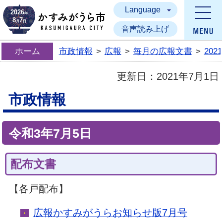
Language
かすみがうら市
2026
年
8
7
月
日
音声読み上げ
ホーム
市政情報
>
広報
>
毎月の広報文書
>
20
更新日：
2021年7月1日
市政情報
令和3年7月5日
配布文書
【各戸配布】
広報かすみがうらお知らせ版7月号