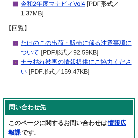
令和2年度マナビィVol4
[PDF形式／
1.37MB]
【回覧】
たけのこの出荷・販売に係る注意事項に
ついて
[PDF形式／92.59KB]
ナラ枯れ被害の情報提供にご協力くださ
い
[PDF形式／159.47KB]
問い合わせ先
このページに関するお問い合わせは
情報広
報課
です。