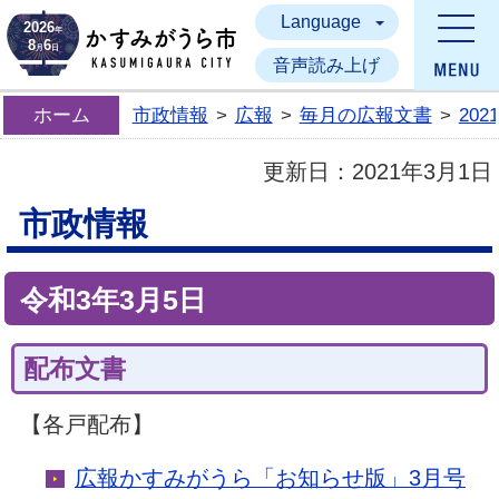
Language
かすみがうら市
2026
年
8
6
月
日
音声読み上げ
ホーム
市政情報
>
広報
>
毎月の広報文書
>
20
更新日：
2021年3月1日
市政情報
令和3年3月5日
配布文書
【各戸配布】
広報かすみがうら「お知らせ版」3月号