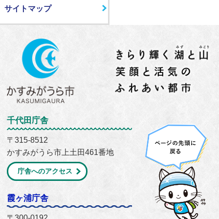
サイトマップ
千代田庁舎
〒315-8512
かすみがうら市上土田461番地
庁舎へのアクセス
霞ヶ浦庁舎
〒300-0192