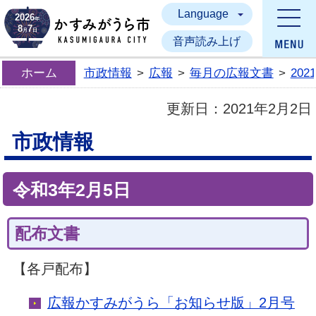
Language
かすみがうら市
2026
年
8
7
月
日
音声読み上げ
ホーム
市政情報
>
広報
>
毎月の広報文書
>
20
更新日：
2021年2月2日
市政情報
令和3年2月5日
配布文書
【各戸配布】
広報かすみがうら「お知らせ版」2月号