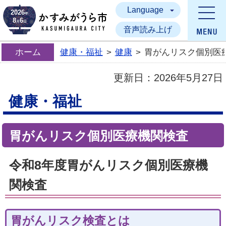
Language
かすみがうら市
2026
年
8
6
月
日
音声読み上げ
ホーム
健康・福祉
>
健康
>
胃がんリスク個別医
更新日：
2026年5月27日
健康・福祉
胃がんリスク個別医療機関検査
令和8年度胃がんリスク個別医療機
関検査
胃がんリスク検査とは