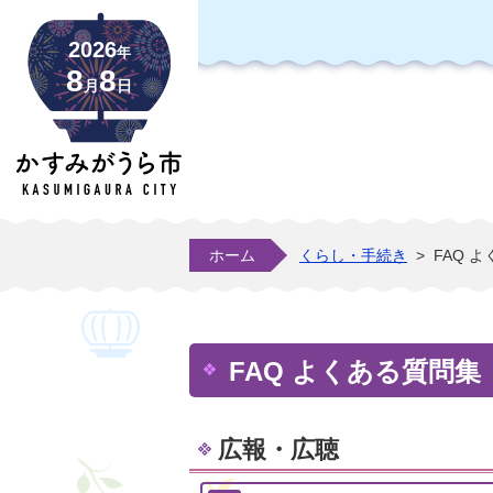
2026
年
8
8
月
日
ホーム
くらし・手続き
>
FAQ 
FAQ よくある質問集
広報・広聴