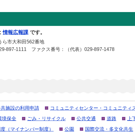
は
情報広報課
です。
うら市大和田562番地
029-897-1111 ファクス番号：（代表）029-897-1478
公共施設の利用申請
コミュニティセンター・コミュニティ
環境保全
ごみ・リサイクル
公共交通
道路
上
制度（マイナンバー制度）
公園
国際交流・多文化共生