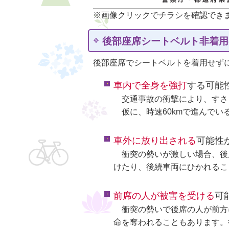
※画像クリックでチラシを確認でき
後部座席シートベルト非着用
後部座席でシートベルトを着用せず
車内で全身を強打
する可能
交通事故の衝撃により、すさ
仮に、時速60kmで進んでい
車外に放り出される
可能性
衝突の勢いが激しい場合、後
けたり、後続車両にひかれるこ
前席の人が被害を受ける
可
衝突の勢いで後席の人が前方
命を奪われることもあります。