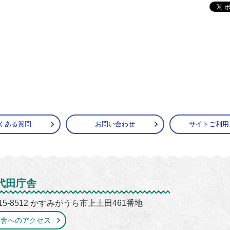
くある質問
お問い合わせ
サイトご利用
がうら市
代田庁舎
15-8512 かすみがうら市上土田461番地
庁舎へのアクセス