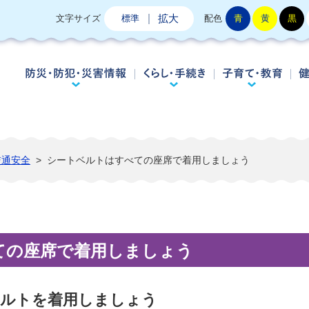
拡大
文字サイズ
標準
配色
青
黄
黒
防災・防犯・災害情報
くらし・手続き
子
交通安全
>
シートベルトはすべての座席で着用しましょう
ての座席で着用しましょう
ベルトを着用しましょう