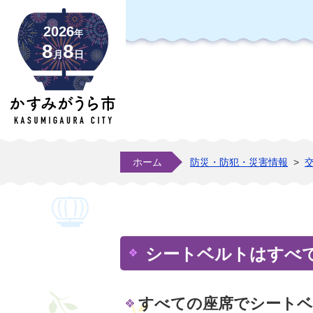
2026
年
8
8
月
日
ホーム
防災・防犯・災害情報
>
シートベルトはすべ
すべての座席でシート