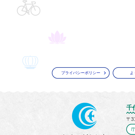
プライバシーポリシー
よ
かすみ
千
〒3