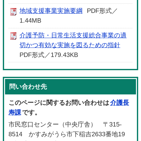
地域支援事業実施要綱
PDF形式／
1.44MB
介護予防・日常生活支援総合事業の適
切かつ有効な実施を図るための指針
PDF形式／179.43KB
問い合わせ先
このページに関するお問い合わせは
介護長
寿課
です。
市民窓口センター（中央庁舎） 〒315-
8514 かすみがうら市下稲吉2633番地19