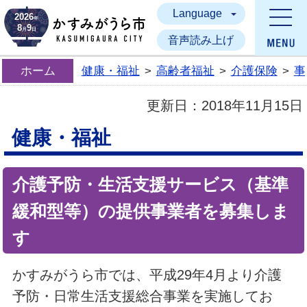
Language
かすみがうら市
2026
年
8
9
月
日
音声読み上げ
ホーム
健康・福祉
>
高齢者福祉
>
介護保険
>
事
更新日：
2018年11月15日
健康・福祉
介護予防・生活支援サービス（基準
緩和型等）の提供事業者を募集しま
す
かすみがうら市では、平成29年4月より介護
予防・日常生活支援総合事業を実施してお