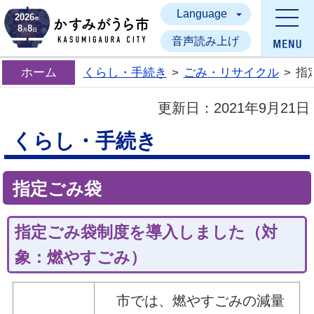
Language
かすみがうら市
2026
年
8
8
月
日
音声読み上げ
ホーム
くらし・手続き
>
ごみ・リサイクル
>
指
更新日：
2021年9月21日
くらし・手続き
指定ごみ袋
指定ごみ袋制度を導入しました（対
象：燃やすごみ）
市では、燃やすごみの減量