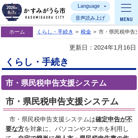
Language
かすみがうら市
2026
年
8
7
月
日
音声読み上げ
ホーム
くらし・手続き
>
税金
>
市・県民税申告
更新日：
2024年1月16日
くらし・手続き
市・県民税申告支援システム
市・県民税申告支援システム
市・県民税申告支援システムは
確定申告が不
要な方
を対象に、パソコンやスマホを利用し